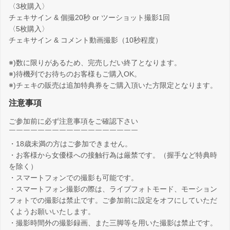
〈3枚購入〉
チェキサイン & 個撮20秒 or ツーショット撮影1回
〈5枚購入〉
チェキサイン & コメント動画撮影（10秒程度）
※)数に限りがあるため、完売しだい終了となります。
※)待機列でお待ちのお客様もご購入OK。
※)チェキの販売は追加特典券をご購入頂いた方限定となります。
注意事項
ご参加前に必ず注意事項をご確認下さい
￣￣￣￣￣￣￣￣￣￣￣￣￣￣￣￣￣￣
・18歳未満の方はご参加できません。
・お客様から女優様への接触行為は厳禁です。（握手など特典時
を除く）
・スマートフォンでの撮影も可能です。
・スマートフォン撮影の際は、ライブフォトモード、モーション
フォトでの撮影は禁止です。ご参加前に設定をオフにしていただ
くようお願いいたします。
・撮影時間外の撮影録画、また三脚等を用いた撮影は禁止です。