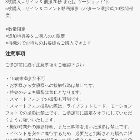
3枚購入→サイン & 個撮20秒 または ツーショット1回
5枚購入→サイン & コメント動画撮影（パターン選択式,10秒間程
度）
※数量限定
※追加特典券をご購入の方限定
※待機列でお待ちのお客様もご購入できます
注意事項
ご参加前に必ず注意事項をご確認下さい
￣￣￣￣￣￣￣￣￣￣￣￣￣￣￣￣￣￣
・18歳未満参加不可
・お客様から女優様への接触行為は禁止です。
・持参のチェキ撮影は禁止となります。
・スマートフォンでの撮影も可能です。
・スマートフォン撮影の際は、ライブフォトモード、モーション
フォトでの撮影は禁止です。ご参加前に設定をオフにしていただ
くようお願いいたします。
・撮影時間外の撮影録画、また三脚等を用いた撮影は禁止です。
・イベントを安全に進行するため、必要だと判断された場合に限