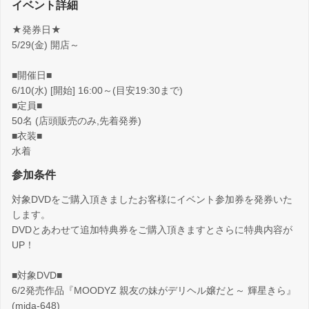
イベント詳細
★発券日★
5/29(金) 開店～
■開催日■
6/10(水) [開始] 16:00～(目安19:30まで)
■定員■
50名 (店頭販売のみ,先着発券)
■衣装■
水着
参加条件
対象DVDをご購入頂きましたお客様にイベント参加券を発券いた
します。
DVDとあわせて追加特典券をご購入頂きますとさらに特典内容が
UP！
■対象DVD■
6/2発売作品『MOODYZ 親友の妹がデリヘル嬢だと～ 輝星きら』
(mida-648)