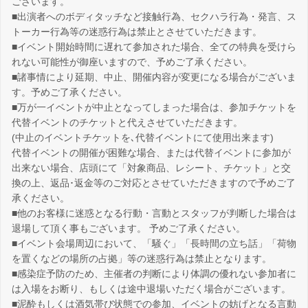
ございます。
■出演者へのボディタッチなど接触行為、セクハラ行為・発言、ス
トーカー行為等の迷惑行為は禁止とさせていただきます。
■イベント開始時間に遅れて参加された場合、全ての特典を受けら
れない可能性が御座いますので、予めご了承ください。
■諸事情により延期、中止、開催内容が変更になる場合がございま
す。予めご了承ください。
■万が一イベントが中止となってしまった場合は、参加チケットを
代替イベントのチケットと代えさせていただきます。
(中止のイベントチケットを､代替イベントにて使用出来ます)
代替イベントの開催が困難な場合、または代替イベントに参加が
出来ない場合、店頭にて「対象商品、レシート、チケット」と交
換の上、返品･返金等のご対応とさせていただきますので予めご了
承ください。
■他のお客様に迷惑となる行動・言動とスタッフが判断した場合は
退場して頂く事もございます。 予めご了承ください。
■イベント会場周辺において、「騒ぐ」「長時間の立ち話」「荷物
を置くなどの場所の占拠」等の迷惑行為は禁止となります。
■感染症予防のため、主催者の判断により体調の優れない参加者に
は入場をお断り、もしくは途中退場いただく場合がございます。
■泥酔もしくは酒気帯び状態での参加、イベントの妨げとなる言動