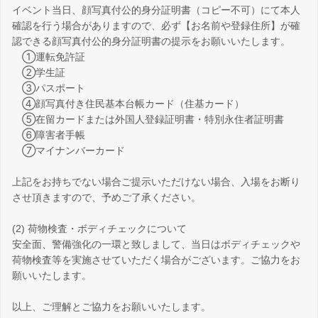
イベント当日、顔写真付公的身分証明書（コピー不可）にて本人
確認を行う場合がありますので、必ず【お名前や登録住所】が確
認できる顔写真付公的身分証明書の提示をお願いいたします。
①運転免許証
②学生証
③パスポート
④顔写真付き住民基本台帳カード（住基カード）
⑤在留カードまたは外国人登録証明書・特別永住者証明書
⑥障害者手帳
⑦マイナンバーカード
上記をお持ちでない場合ご提示いただけない場合、入場をお断り
させ頂きますので、予めご了承ください。
(2) 荷物検査・ボディチェックについて
安全面、警備強化の一環と致しまして、当日はボディチェックや
荷物検査等を実施させていただく場合がございます。ご協力をお
願いいたします。
以上、ご理解とご協力をお願いいたします。