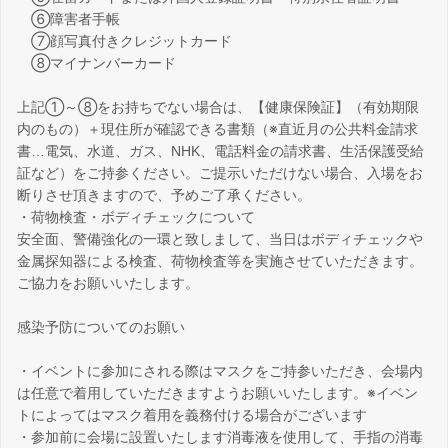
⑥障害者手帳
⑦顔写真付きクレジットカード
⑧マイナンバーカード
上記①～⑧をお持ちでない場合は、【健康保険証】（有効期限
内のもの）＋現住所が確認できる書類（※直近月の公共料金請求
書…電気、水道、ガス、NHK、電話料金の請求書、生活保護受給
証など）をご持参ください。ご提示いただけない場合、入場をお
断りさせ頂きますので、予めご了承ください。
・荷物検査・ボディチェックについて
安全面、警備強化の一環と致しまして、当日はボディチェックや
金属探知器による検査、荷物検査等を実施させていただきます。
ご協力をお願いいたします。
感染予防についてのお願い
・イベントに参加にされる際はマスクをご持参いただき、会場内
は任意で着用していただきますようお願いいたします。※イベン
トによってはマスク着用を義務付ける場合がございます
・参加前に会場に設置いたします消毒液を使用して、手指の消毒