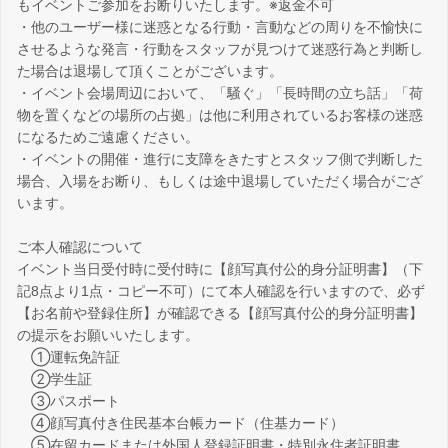
もイベントご参加をお断りいたします。※返金不可
・他のユーザー様に迷惑となる行動・言動などの周りを不愉快に
させるような発言・行動をスタッフが見つけて迷惑行為と判断し
た場合は退場して頂くことがございます。
・イベント会場周辺において、「騒ぐ」「長時間の立ち話」「荷
物を置くなどの場所の占拠」は他に利用されているお客様の迷惑
になるためご遠慮ください。
・イベントの開催・進行に支障をきたすとスタッフ側で判断した
場合、入場をお断り、もしくは途中退場していただく場合がござ
います。
ご本人確認について
イベント当日受付時に受付時に【顔写真付公的身分証明書】（下
記8点より1点・コピー不可）にて本人確認を行いますので、必ず
【お名前や登録住所】が確認できる【顔写真付公的身分証明書】
の提示をお願いいたします。
①運転免許証
②学生証
③パスポート
④顔写真付き住民基本台帳カード（住基カード）
⑤在留カードまたは外国人登録証明書・特別永住者証明書