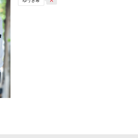
X
ゆうき希