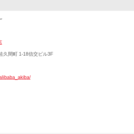
〜
店
久間町 1-18信交ビル3F
p/alibaba_akiba/