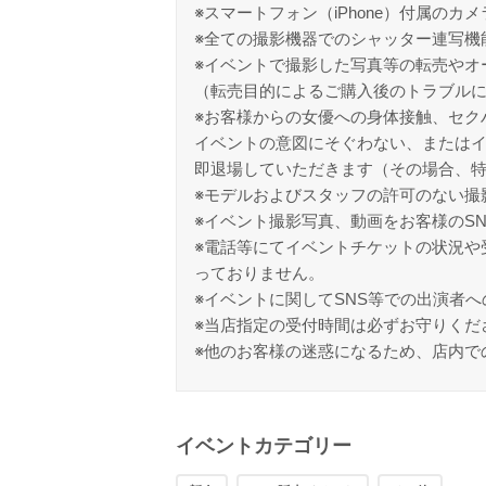
※スマートフォン（iPhone）付属のカメ
※全ての撮影機器でのシャッター連写機
※イベントで撮影した写真等の転売やオ
（転売目的によるご購入後のトラブル
※お客様からの女優への身体接触、セク
イベントの意図にそぐわない、または
即退場していただきます（その場合、
※モデルおよびスタッフの許可のない撮
※イベント撮影写真、動画をお客様のS
※電話等にてイベントチケットの状況や
っておりません。
※イベントに関してSNS等での出演者
※当店指定の受付時間は必ずお守りくだ
※他のお客様の迷惑になるため、店内で
イベントカテゴリー