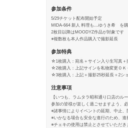
参加条件
5/29チケット配布開始予定
MIDA-664 新人 料理も…ゆうき希 
2枚目以降はMOODYZ作品が対象です
※複数枚も本人作品購入で撮影延長
参加特典
☆1枚購入：宛名＋サイン入り生写真＋撮
☆2枚購入：上記サインを私物変更ＯＫ＋
☆3枚購入：上記＋撮影25秒延長＋2シ
注意事項
【いつも、ラムタラ昭和通り口店のル
参加の皆様が楽しく過ごせますよう、
※諸事情によりイベントの延期、中止、
※いかなる場合も安全な進行のため、進
※チェキの使用は禁止とさせていただき