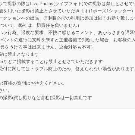
ラで撮影の際はLive Photos(ライブフォト)での撮影は禁止とさせ
能を用いた撮影は禁止とさせていただきます(1ポーズ1シャッター)
ークションへの出品、営利目的での利用は参加は固くお断り致しま
について、弊社は一切責任を負いません）
ハラ行為、過度な要求、不快に感じるコメント、あからさまな遅延
イベントの進行に支障を来すと主催者側で判断した場合、お客様の
特典をうける事は出来ません、返金対応も不可）
影は禁止となります
NSなどに掲載することは禁止とせさていただきます
受付に関してはトラブル防止のため、答えられない場合があります
への直接の質問はお控えください。
さい。
の撮影(試し撮りなど含む)撮影は一切禁止です