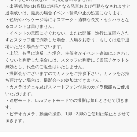
・出演者/他のお客様に迷惑となる発言および行動をなされますと
退場或いは、最悪の場合イベント緊急中止の処置になります。
・色紙やパッケージ等にキスマーク・過剰な長文・セクハラとな
るコメントは書けません。
・イベントの意図にそぐわない、または開催・進行に支障をきた
すとスタッフ側で判断した場合、入場をお断り、もしくは途中退
場いただく場合がございます。
・上記、各号に違反した場合、主催者がイベント参加にふさわし
くないと判断した場合には、スタッフの判断にて当該チケットを
無効とし、代金のご返金はいたしません。
・撮影会がございますのでカメラをご持参下さい。カメラをお持
ち頂けない場合は、撮影会への参加はできません。
・カメラはチェキ及びスマートフォン付属のカメラ機能もご使用
いただけます。
・連射モード、Liveフォトモードでの撮影は禁止とさせて頂きま
す。
・ビデオカメラ、動画の撮影、1脚・3脚のご使用は禁止とさせて
頂きます。