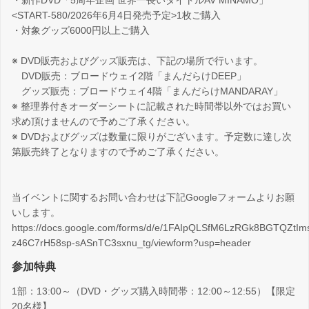
・新作DVD「5周年企画 世界一長いタイトルAV MINAMO」
<START-580/2026年6月4日発売予定>1枚ご購入
・対象グッズ6000円以上ご購入
※ DVD販売およびグッズ販売は、下記の場所で行います。
DVD販売：ブロードウェイ2階「まんだらけDEEP」
グッズ販売：ブロードウェイ4階「まんだらけMANDARAY」
※ 整理券付きオーダーシートに記載された時間帯以外ではお買い
求め頂けませんので予めご了承ください。
※ DVDおよびグッズは数量に限りがございます。予定数に達し次
第販売終了となりますので予めご了承ください。
当イベントに関するお問い合わせは下記Googleフォームよりお願
いします。
https://docs.google.com/forms/d/e/1FAIpQLSfM6LzRGk8BGTQZtI
z46C7rH58sp-sASnTC3sxnu_tg/viewform?usp=header
参加特典
1部：13:00～（DVD・グッズ購入時間帯：12:00～12:55）【限定
20名様】