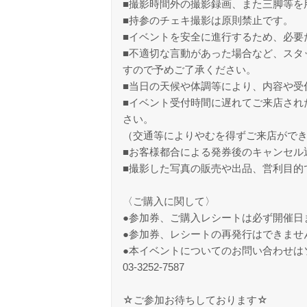
■撮影時間外の撮影録画、また三脚等を
■持参のチェキ撮影は原則禁止です。
■イベントを安全に進行するため、必要
■不適切な言動があった場合など、スタ
すので予めご了承ください。
■当日の天候や体調等により、内容や受
■イベント受付時間に遅れてご来店され
さい。
（交通等によりやむを得ずご来店がで
■お客様都合による発券後のキャンセル
■撮影した写真の販売や出品、営利目的
〈ご購入に関して〉
●参加券、ご購入レシートは必ず開催日
●参加券、レシートの再発行はできませ
●本イベントについてのお問い合わせは
03-3252-7587
☆ご参加お待ちしております☆