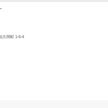
〜
間町 1-6-4