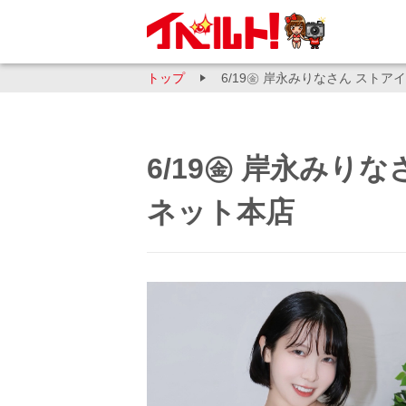
トップ
6/19㊎ 岸永みりなさん ストア
6/19㊎ 岸永みり
ネット本店