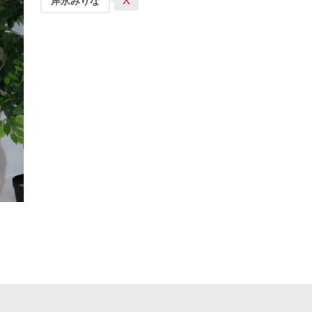
X
岸永みりな