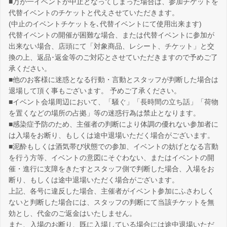
■万が一イベントが中止となってしまった場合は、参加チケットを
代替イベントのチケットと代えさせていただきます。
(中止のイベントチケットを､代替イベントにて使用出来ます)
代替イベントの開催が困難な場合、または代替イベントに参加が
出来ない場合、店頭にて「対象商品、レシート、チケット」と交
換の上、返品･返金等のご対応とさせていただきますので予めご了
承ください。
■他のお客様に迷惑となる行動・言動とスタッフが判断した場合は
退場して頂く事もございます。 予めご了承ください。
■イベント会場周辺において、「騒ぐ」「長時間の立ち話」「荷物
を置くなどの場所の占拠」等の迷惑行為は禁止となります。
■感染症予防のため、主催者の判断により体調の優れない参加者に
は入場をお断り、もしくは途中退場いただく場合がございます。
■泥酔もしくは酒気帯び状態での参加、イベントの妨げとなる言動
を行う方等、イベントの意図にそぐわない、またはイベントの開
催・進行に支障をきたすとスタッフ側で判断した場合、入場をお
断り、もしくは途中退場いただく場合がございます。
上記、各号に違反した場合、主催者がイベント参加にふさわしく
ないと判断した場合には、スタッフの判断にて当該チケットを無
効とし、代金のご返金はいたしません。
また、入場のお断り、既に入場している場合には途中退場いただ