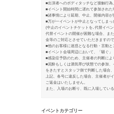
■出演者へのボディタッチなど接触行為
■イベント開始時間に遅れて参加された
■諸事情により延期、中止、開催内容が
■万が一イベントが中止となってしまっ
(中止のイベントチケットを､代替イベン
代替イベントの開催が困難な場合、また
金等のご対応とさせていただきますの
■他のお客様に迷惑となる行動・言動と
■イベント会場周辺において、「騒ぐ」
■感染症予防のため、主催者の判断によ
■泥酔もしくは酒気帯び状態での参加、
をきたすとスタッフ側で判断した場合
上記、各号に違反した場合、主催者が
ご返金はいたしません。
また、入場のお断り、既に入場してい
イベントカテゴリー