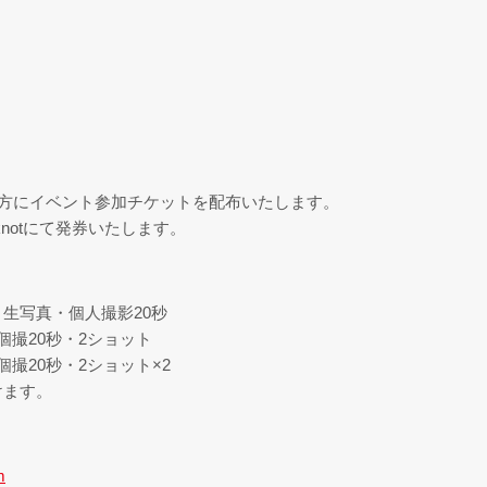
ご購入の方にイベント参加チケットを配布いたします。
knotにて発券いたします。
・生写真・個人撮影20秒
個撮20秒・2ショット
個撮20秒・2ショット×2
けます。
m