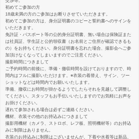
交渉等。
初めてご参加の方
18歳未満の方のご参加はお断りさせていただきます。
初めてご参加の方は、身分証明書のコピーと誓約書へのサインを
いただきます。
免許証・パスポート等の公的身分証明書、無い場合は保険証また
は社員証、学生証と公的領収書（お名前とご住所が確認できるも
の）をお持ちください。身分証明書を忘れた場合、撮影会へご参
加頂けなくなってしまいますのでご注意ください。
撮影時間につきまして
ご予約時間の前後に、準備・撤収時間を設けておりますので、時
間内はフルに撮影いただけます。※衣装の着替え、サイン、ツー
ショットなどは時間内でお願いいたします。
準備、撤収にお時間が掛かるようでしたらそれを見越して調整し
てください。スタッフもお手伝いいたしますのでお気軽にお声を
お掛けください。
遅れて参加される場合は必ずご連絡ください。
機材、衣装その他のお持込みにつきまして
撮影用機材（カメラ、ストロボ、レフ板、照明機材等）のお持込
みに制限はありません。
衣装のお持込みに制限はございませんが、下着や水着等は新品、