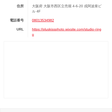
住所
大阪府 大阪市西区立売堀 4‐6‐20 戎阿波座ビ
ル 4F
電話番号
08013534982
URL
https://pluskissphoto.wixsite.com/studio-ring
o