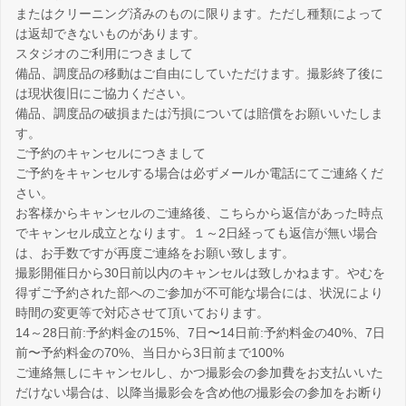
またはクリーニング済みのものに限ります。ただし種類によって
は返却できないものがあります。
スタジオのご利用につきまして
備品、調度品の移動はご自由にしていただけます。撮影終了後に
は現状復旧にご協力ください。
備品、調度品の破損または汚損については賠償をお願いいたしま
す。
ご予約のキャンセルにつきまして
ご予約をキャンセルする場合は必ずメールか電話にてご連絡くだ
さい。
お客様からキャンセルのご連絡後、こちらから返信があった時点
でキャンセル成立となります。１～2日経っても返信が無い場合
は、お手数ですが再度ご連絡をお願い致します。
撮影開催日から30日前以内のキャンセルは致しかねます。やむを
得ずご予約された部へのご参加が不可能な場合には、状況により
時間の変更等で対応させて頂いております。
14～28日前:予約料金の15%、7日〜14日前:予約料金の40%、7日
前〜予約料金の70%、当日から3日前まで100%
ご連絡無しにキャンセルし、かつ撮影会の参加費をお支払いいた
だけない場合は、以降当撮影会を含め他の撮影会の参加をお断り