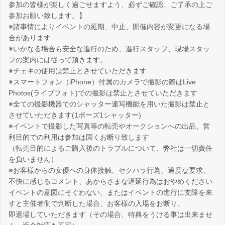
参加の皆様が楽しく過ごせますよう、必ずご確認、ご了承の上ご
参加お願い致します。】
※諸事情によりイベントの延期、中止、開催内容が変更になる場
合があります
※いかなる場合も安全な進行のため、進行スタッフ、現場スタッ
フの案内には従って頂きます。
※チェキの使用は禁止とさせていただきます
※スマートフォン（iPhone）付属のカメラで撮影の際はLive
Photos(ライブフォト)での撮影は禁止とさせていただきます
※全ての撮影機器でのシャッター連写機能を用いた撮影は禁止と
させていただきます(1ポーズ1シャッター)
※イベントで撮影した写真等の転売やオークションへの出品、営
利目的での利用は参加は固くお断り致します
（転売目的によるご購入後のトラブルについて、弊社は一切責任
を負いません）
※お客様からの女優への身体接触、セクハラ行為、過度な要求、
不快に感じるコメント、あからさまな遅延行為はおやめください
イベントの意図にそぐわない、またはイベントの進行に支障を来
すと主催者側で判断した場合、お客様の入場をお断り、
即退場していただきます（その場合、特典をうける事は出来ませ