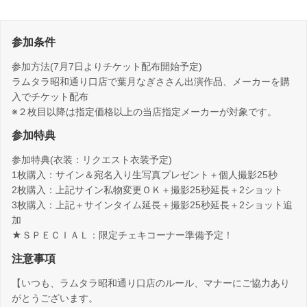
参加条件
参加方法(7月7日よりチケット配布開始予定)
ラムタラ昭和通り口店で葉月なぎささん出演作品、メーカーを購
入でチケット配布
※２枚目以降は指定価格以上の当店指定メーカーが対象です。
参加特典
参加特典(衣装：リクエスト衣装予定)
1枚購入：サイン＆宛名入り生写真プレゼント＋個人撮影25秒
2枚購入：上記サイン私物変更ＯＫ＋撮影25秒延長＋2ショット
3枚購入：上記＋サインタイム延長＋撮影25秒延長＋2ショット追
加
★ＳＰＥＣＩＡＬ：限定チェキコーナー準備予定！
注意事項
【いつも、ラムタラ昭和通り口店のルール、マナーにご協力あり
がとうございます。