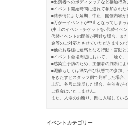
■出演者へのボディタッチなど接触行為
■イベント開始時間に遅れて参加された
■諸事情により延期、中止、開催内容が
■万が一イベントが中止となってしまっ
(中止のイベントチケットを､代替イベン
代替イベントの開催が困難な場合、また
金等のご対応とさせていただきますの
■他のお客様に迷惑となる行動・言動と
■イベント会場周辺において、「騒ぐ」
■感染症予防のため、主催者の判断によ
■泥酔もしくは酒気帯び状態での参加、
をきたすとスタッフ側で判断した場合
上記、各号に違反した場合、主催者が
ご返金はいたしません。
また、入場のお断り、既に入場してい
イベントカテゴリー