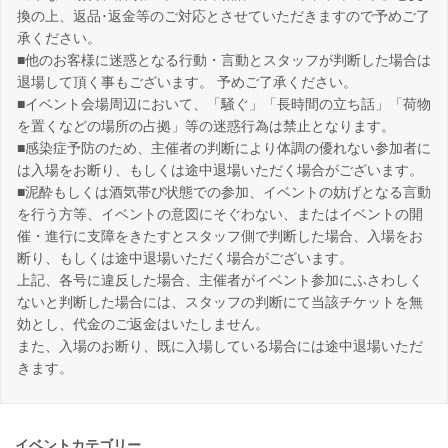
換の上、返品･返金等のご対応とさせていただきますので予めご了
承ください。
■他のお客様に迷惑となる行動・言動とスタッフが判断した場合は
退場して頂く事もございます。 予めご了承ください。
■イベント会場周辺において、「騒ぐ」「長時間の立ち話」「荷物
を置くなどの場所の占拠」等の迷惑行為は禁止となります。
■感染症予防のため、主催者の判断により体調の優れない参加者に
は入場をお断り、もしくは途中退場いただく場合がございます。
■泥酔もしくは酒気帯び状態での参加、イベントの妨げとなる言動
を行う方等、イベントの意図にそぐわない、またはイベントの開
催・進行に支障をきたすとスタッフ側で判断した場合、入場をお
断り、もしくは途中退場いただく場合がございます。
上記、各号に違反した場合、主催者がイベント参加にふさわしく
ないと判断した場合には、スタッフの判断にて当該チケットを無
効とし、代金のご返金はいたしません。
また、入場のお断り、既に入場している場合には途中退場いただ
きます。
イベントカテゴリー