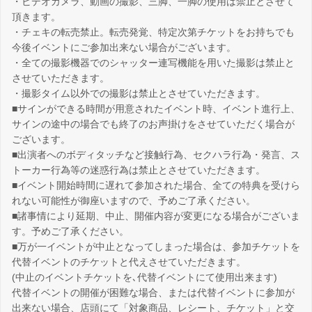
・ビデオカメラ、動画の撮影、三脚、一脚の使用は禁止とさせて
頂きます。
・チェキの転売禁止。転売発覚、特定次第チケットをお持ちでも
今後イベントにご参加出来ない場合がございます。
・全ての撮影機器でのシャッター連写機能を用いた撮影は禁止と
させていただきます。
・撮影タイム以外での撮影は禁止とさせていただきます。
■サインができる時間が用意されたイベント時、イベント進行上、
サインの途中の場合でも終了のお声掛けをさせていただく場合が
ございます。
■出演者へのボディタッチなど接触行為、セクハラ行為・発言、ス
トーカー行為等の迷惑行為は禁止とさせていただきます。
■イベント開始時間に遅れて参加された場合、全ての特典を受けら
れない可能性が御座いますので、予めご了承ください。
■諸事情により延期、中止、開催内容が変更になる場合がございま
す。予めご了承ください。
■万が一イベントが中止となってしまった場合は、参加チケットを
代替イベントのチケットと代えさせていただきます。
(中止のイベントチケットを､代替イベントにて使用出来ます)
代替イベントの開催が困難な場合、または代替イベントに参加が
出来ない場合、店頭にて「対象商品、レシート、チケット」と交