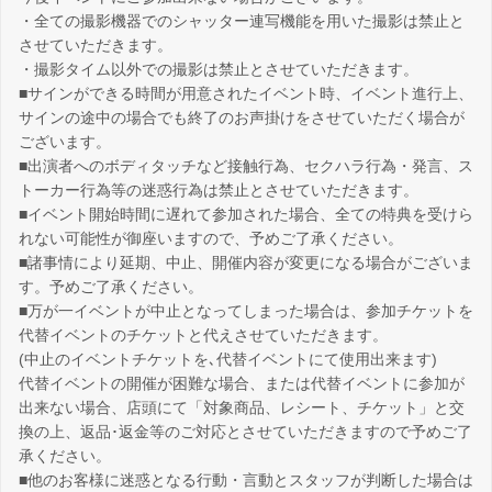
・全ての撮影機器でのシャッター連写機能を用いた撮影は禁止と
させていただきます。
・撮影タイム以外での撮影は禁止とさせていただきます。
■サインができる時間が用意されたイベント時、イベント進行上、
サインの途中の場合でも終了のお声掛けをさせていただく場合が
ございます。
■出演者へのボディタッチなど接触行為、セクハラ行為・発言、ス
トーカー行為等の迷惑行為は禁止とさせていただきます。
■イベント開始時間に遅れて参加された場合、全ての特典を受けら
れない可能性が御座いますので、予めご了承ください。
■諸事情により延期、中止、開催内容が変更になる場合がございま
す。予めご了承ください。
■万が一イベントが中止となってしまった場合は、参加チケットを
代替イベントのチケットと代えさせていただきます。
(中止のイベントチケットを､代替イベントにて使用出来ます)
代替イベントの開催が困難な場合、または代替イベントに参加が
出来ない場合、店頭にて「対象商品、レシート、チケット」と交
換の上、返品･返金等のご対応とさせていただきますので予めご了
承ください。
■他のお客様に迷惑となる行動・言動とスタッフが判断した場合は