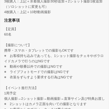
3枚購入：上記＋水着個人撮影30秒追加＋2ショット撮影1枚追加
（ソロショットに変更も可）
4枚購入：上記＋10秒動画撮影
注意事項
【定員】
60名
【撮影について】
携帯・スマホ・タブレットでの撮影もOKです
※ お客様持ち込みであっても、1ショット撮影をチェキやポラロ
イドカメラで行うのはNGです
※ 動画や順番以外での撮影はNGです
※ ライブフォトモードでの撮影はNGです
※ 衣装をずらすよう要求する行為はNGです
【イベント進行方法】
1周予定
個人撮影→2ショット撮影→動画撮影→直筆サイン及び特典お渡し
※ 2ショットはカメラ正面を向いての撮影となります