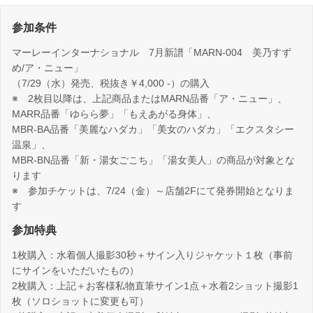
参加条件
マーレーインターナショナル 7月新譜「MARN-004 美乃すず
め/ア・ニュー」
（7/29（水）発売、税抜き￥4,000 -）の購入
※ 2枚目以降は、上記商品またはMARN品番「ア・ニュー」、
MARR品番「ゆらら夢」「もえあがる身体」、
MBR-BA品番「美麗なハダカ」「美女のハダカ」「エクスタシー
温泉」、
MBR-BN品番「新・湯女ごこち」「湯女美人」の商品が対象とな
ります
※ 参加チケットは、7/24（金）～店舗2Fにて発券開始となりま
す
参加特典
1枚購入：水着個人撮影30秒＋サイン入りジャケット１枚（事前
にサインをいただいたもの）
2枚購入：上記＋お客様私物直筆サイン1点＋水着2ショット撮影1
枚（ソロショットに変更も可）