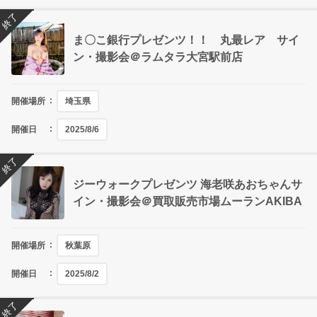
終了
ま〇こ銀行プレゼンツ！！ 丸最レア サイ
ン・撮影会＠ラムタラ大宮駅前店
開催場所
埼玉県
開催日
2025/8/6
終了
ジーウォークプレゼンツ 海老咲あおちゃんサ
イン・撮影会＠買取販売市場ムーランAKIBA
開催場所
秋葉原
開催日
2025/8/2
終了