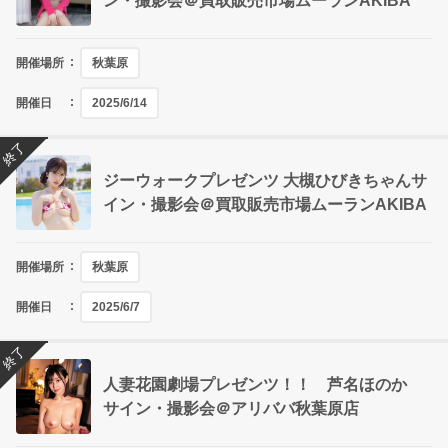
ン・撮影会＠買取販売市場ムーランAKIBA
開催場所
秋葉原
開催日
2025/6/14
終了
ジーウォークプレゼンツ 大槻ひびきちゃんサ
イン・撮影会＠買取販売市場ムーランAKIBA
開催場所
秋葉原
開催日
2025/6/7
終了
人妻花園劇場プレゼンツ！！ 芦名ほのか
サイン・撮影会＠アリババ秋葉原店