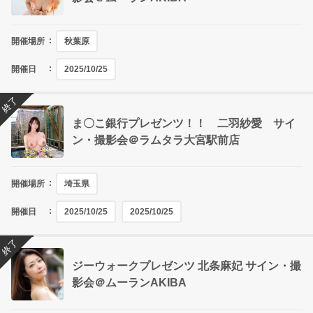
開催場所
秋葉原
開催日
2025/10/25
終了
ま〇こ銀行プレゼンツ！！ 二羽紗愛 サイ
ン・撮影会＠ラムタラ大宮駅前店
開催場所
埼玉県
開催日
2025/10/25
2025/10/25
終了
ジーウォークプレゼンツ 北条麻妃 サイン・撮
影会＠ムーランAKIBA