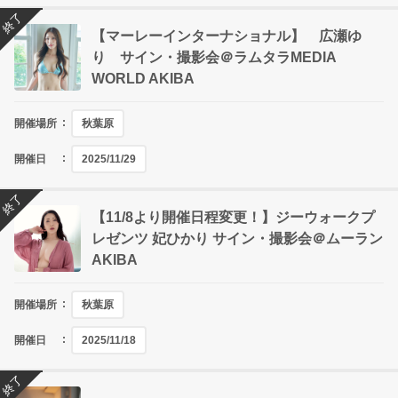
終了
【マーレーインターナショナル】 広瀬ゆ
り サイン・撮影会＠ラムタラMEDIA
WORLD AKIBA
開催場所
秋葉原
開催日
2025/11/29
終了
【11/8より開催日程変更！】ジーウォークプ
レゼンツ 妃ひかり サイン・撮影会＠ムーラン
AKIBA
開催場所
秋葉原
開催日
2025/11/18
終了