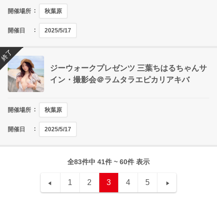
開催場所
秋葉原
開催日
2025/5/17
終了
ジーウォークプレゼンツ 三葉ちはるちゃんサ
イン・撮影会＠ラムタラエピカリアキバ
開催場所
秋葉原
開催日
2025/5/17
全83件中 41件 ~ 60件 表示
1
2
3
4
5