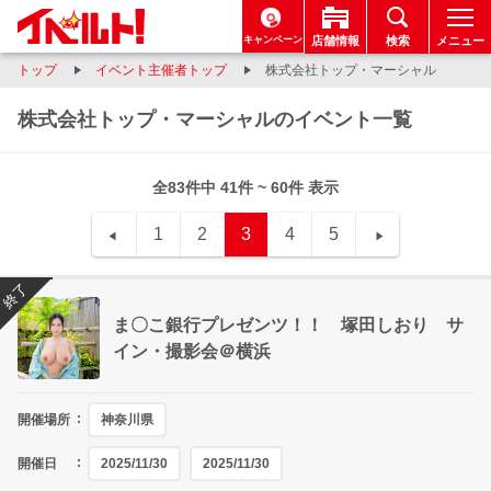
キャンペーン
店舗情報
検索
メニュー
トップ
イベント主催者トップ
株式会社トップ・マーシャル
株式会社トップ・マーシャルのイベント一覧
全83件中 41件 ~ 60件 表示
1
2
3
4
5
終了
ま〇こ銀行プレゼンツ！！ 塚田しおり サ
イン・撮影会＠横浜
開催場所
神奈川県
開催日
2025/11/30
2025/11/30