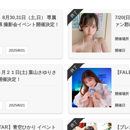
終了
8月30,31日（土,日） 専属
7/2
県 撮影会イベント開催決定！
ァン郡
開催場所
2025/8/31
開催日
終了
月２１日(土) 葉山さゆりさ
【FA
開催決定！
開催場所
2025/6/21
開催日
終了
DSTAR】青空ひかり イベント
【プレス