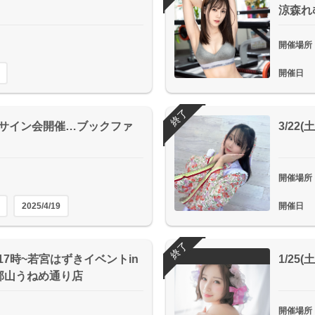
涼森れ
開催場所
開催日
終了
花鈴サイン会開催…ブックファ
3/2
開催場所
2025/4/19
開催日
終了
時~＆17時~若宮はずきイベントin
1/25
郡山うねめ通り店
開催場所