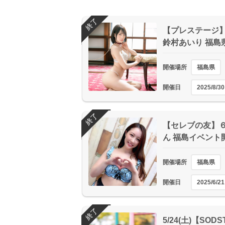
終了
【プレステージ】 
鈴村あいり 福島
開催場所
福島県
開催日
2025/8/30
終了
【セレブの友】６
ん 福島イベント
開催場所
福島県
開催日
2025/6/21
終了
5/24(土)【SO