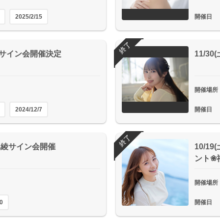
2025/2/15
開催日
終了
咲花サイン会開催決定
11/3
開催場所
2024/12/7
開催日
終了
田真綾サイン会開催
10/1
ント❀
開催場所
0
開催日