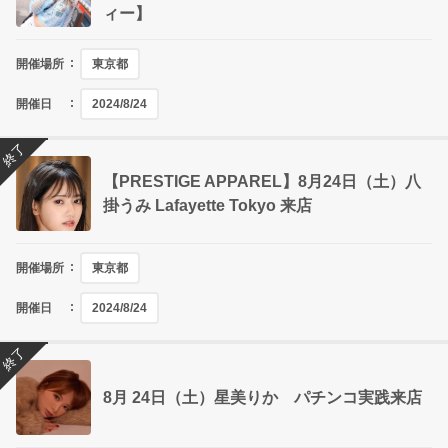
ィー】
開催場所
東京都
開催日
2024/8/24
終了
【PRESTIGE APPAREL】8月24日（土）八
掛うみ Lafayette Tokyo 来店
開催場所
東京都
開催日
2024/8/24
終了
8月 24日（土）星美りか パチンコ実践来店