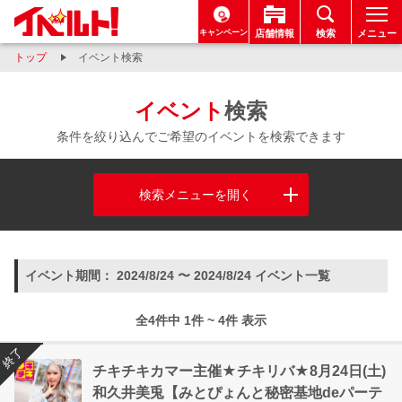
キャンペーン
店舗情報
検索
メニュー
トップ
イベント検索
イベント
検索
条件を絞り込んでご希望のイベントを検索できます
検索メニューを開く
イベント期間： 2024/8/24 〜 2024/8/24 イベント一覧
全4件中 1件 ~ 4件 表示
終了
チキチキカマー主催★チキリバ★8月24日(土)
和久井美兎【みとぴょんと秘密基地deパーテ