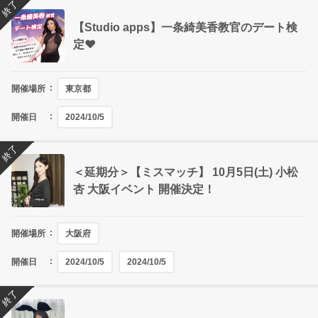
終了
【Studio apps】一条綺美香教官のデート検
定❤
開催場所
東京都
開催日
2024/10/5
終了
＜延期分＞【ミスマッチ】 10月5日(土) 小松
杏 大阪イベント 開催決定！
開催場所
大阪府
開催日
2024/10/5
2024/10/5
終了