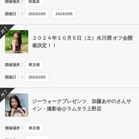
開催場所
秋葉原
開催日
2024/10/5
2024/10/5
終了
２０２４年１０月５日（土）水川潤 オフ会開
催決定！！
開催場所
東京都
開催日
2024/10/5
終了
ジーウォークプレゼンツ 加藤あやのさんサ
イン・撮影会@ラムタラ上野店
開催場所
東京都