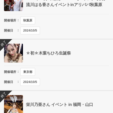
流川はる香さんイベントinアリババ秋葉原
開催場所
秋葉原
開催日
2024/10/5
終了
☆初☆木葉ちひろ生誕祭
開催場所
東京都
開催日
2024/10/5
終了
栄川乃亜さん イベント in 福岡・山口