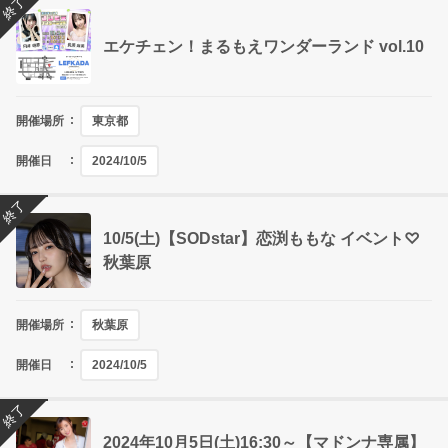
終了
エケチェン！まるもえワンダーランド vol.10
開催場所
東京都
開催日
2024/10/5
終了
10/5(土)【SODstar】恋渕ももな イベント♡
秋葉原
開催場所
秋葉原
開催日
2024/10/5
終了
2024年10月5日(土)16:30～【マドンナ専属】