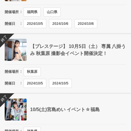
開催場所
福岡県
山口県
開催日
2024/10/5
2024/10/6
2024/10/6
終了
【プレステージ】 10月5日（土） 専属 八掛う
み 秋葉原 撮影会イベント開催決定！
開催場所
秋葉原
開催日
2024/10/5
2024/10/5
終了
10/5(土)宮島めい イベント☆福島