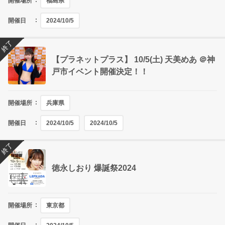
開催場所
福島県
開催日
2024/10/5
終了
【プラネットプラス】 10/5(土) 天美めあ ＠神
戸市イベント開催決定！！
開催場所
兵庫県
開催日
2024/10/5
2024/10/5
終了
徳永しおり 爆誕祭2024
開催場所
東京都