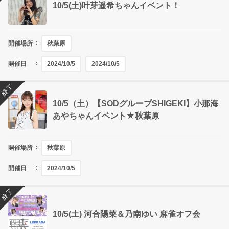
10/5(土)叶芽遥希ちゃんイベント！
開催場所
秋葉原
開催日
2024/10/5
2024/10/5
終了
10/5（土）【SODグループSHIGEKI】小那海
あやちゃんイベント★秋葉原
開催場所
秋葉原
開催日
2024/10/5
終了
10/5(土) 河合陽菜＆乃南ゆい 麻雀オフ会