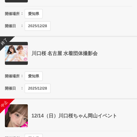
開催場所
愛知県
開催日
2025/12/28
終了
川口桜 名古屋 水着団体撮影会
開催場所
愛知県
開催日
2025/12/28
終了
中止
12/14（日）川口桜ちゃん岡山イベント