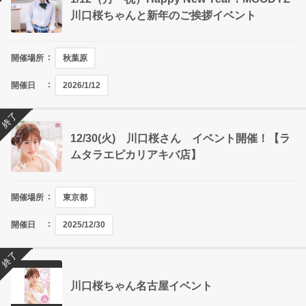
川口桜ちゃんと新年のご挨拶イベント
開催場所
秋葉原
開催日
2026/1/12
終了
12/30(火) 川口桜さん イベント開催！【ラ
ムタラエピカリアキバ店】
開催場所
東京都
開催日
2025/12/30
終了
川口桜ちゃん名古屋イベント