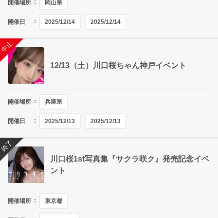
開催場所
岡山県
開催日
2025/12/14
2025/12/14
終了
中止
12/13（土）川口桜ちゃん神戸イベント
開催場所
兵庫県
開催日
2025/12/13
2025/12/13
終了
川口桜1st写真集『サクラ咲ク』発売記念イベ
ント
開催場所
東京都