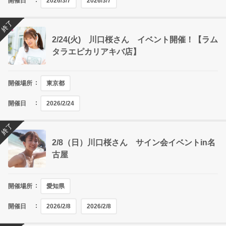
開催日
2026/3/7
2026/3/7
終了
2/24(火) 川口桜さん イベント開催！【ラム
タラエピカリアキバ店】
開催場所
東京都
開催日
2026/2/24
終了
2/8（日）川口桜さん サイン会イベントin名
古屋
開催場所
愛知県
開催日
2026/2/8
2026/2/8