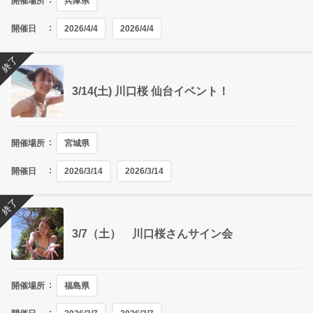
開催場所
兵庫県
開催日
2026/4/4
2026/4/4
終了
3/14(土) 川口桜 仙台イベント！
開催場所
宮城県
開催日
2026/3/14
2026/3/14
終了
3/7（土） 川口桜さんサイン会
開催場所
福島県