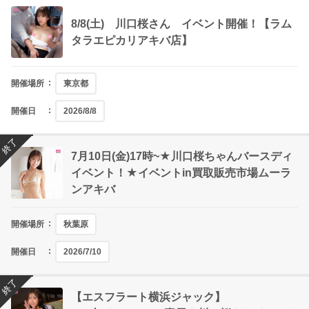
8/8(土) 川口桜さん イベント開催！【ラム
タラエピカリアキバ店】
開催場所
東京都
開催日
2026/8/8
終了
7月10日(金)17時~★川口桜ちゃんバースディ
イベント！★イベントin買取販売市場ムーラ
ンアキバ
開催場所
秋葉原
開催日
2026/7/10
終了
【エスフラート横浜ジャック】