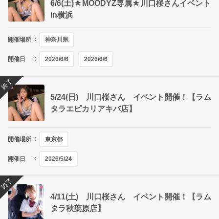
6/6(土)★MOODYZ専属★川口桜さんイベント
in横浜
開催場所
神奈川県
開催日
2026/6/6
2026/6/6
終了
5/24(日) 川口桜さん イベント開催！【ラム
タラエピカリアキバ店】
開催場所
東京都
開催日
2026/5/24
終了
4/11(土) 川口桜さん イベント開催！【ラム
タラ秋葉原店】