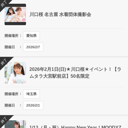
終了
川口桜 名古屋 水着団体撮影会
開催場所
愛知県
開催日
2026/2/7
終了
2026年2月1日(日)★川口桜★イベント！【ラ
ムタラ大宮駅前店】50名限定
開催場所
埼玉県
開催日
2026/2/1
終了
1/12（月・祝）Happy New Year！MOODYZ