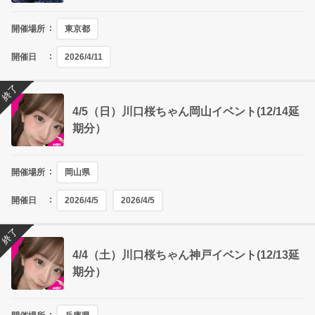
開催場所
東京都
開催日
2026/4/11
終了
4/5（日）川口桜ちゃん岡山イベント(12/14延
期分）
開催場所
岡山県
開催日
2026/4/5
2026/4/5
終了
4/4（土）川口桜ちゃん神戸イベント(12/13延
期分）