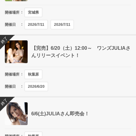
開催場所
宮城県
開催日
2026/7/11
2026/7/11
終了
【完売】6/20（土）12:00～ ワンズJULIAさ
んリリースイベント！
開催場所
秋葉原
開催日
2026/6/20
終了
6/6(土)JULIAさん即売会！