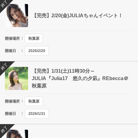
終了
【完売】2/20(金)JULIAちゃんイベント！
開催場所
秋葉原
開催日
2026/2/20
終了
【完売】1/31(土)11時30分～
JULIA『Julia17 悠久の夕凪』REbecca＠
秋葉原
開催場所
秋葉原
開催日
2026/1/31
終了