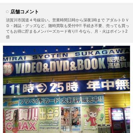
店舗コメント
須賀川市国道４号線沿い。営業時間11時から深夜1時まで アダルトＤＶ
Ｄ・雑誌・グッズなど、随時買取も受付中!! 手続き不要、売っても買っ
てもお得に貯まるメンバーズカード有り!! 今なら、月・火はポイント2
倍