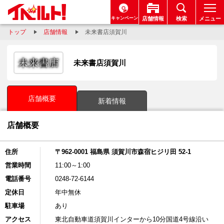
キャンペーン
店舗情報
検索
メニュー
トップ
店舗情報
未来書店須賀川
未来書店須賀川
店舗概要
新着情報
店舗概要
住所
〒962-0001 福島県 須賀川市森宿ヒジリ田 52-1
営業時間
11:00～1:00
電話番号
0248-72-6144
定休日
年中無休
駐車場
あり
アクセス
東北自動車道須賀川インターから10分国道4号線沿い