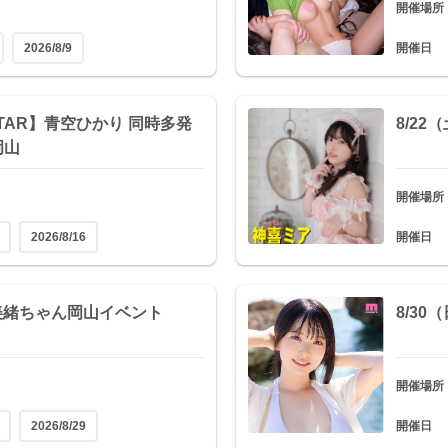
開催場所
2026/8/9
開催日
DSTAR】青空ひかり 同時多発
8/2
岡山
開催場所
2026/8/16
開催日
遠美緒ちゃん岡山イベント
8/3
開催場所
2026/8/29
開催日