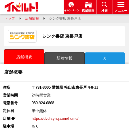
キャンペーン
店舗情報
検索
メニュー
トップ
店舗情報
シンク書店 東長戸店
シンク書店 東長戸店
店舗概要
新着情報
X
店舗概要
住所
〒791-8005 愛媛県 松山市東長戸 4-8-33
営業時間
24時間営業
電話番号
089-924-6868
定休日
年中無休
店舗HP
https://dvd-synq.com/home/
駐車場
あり