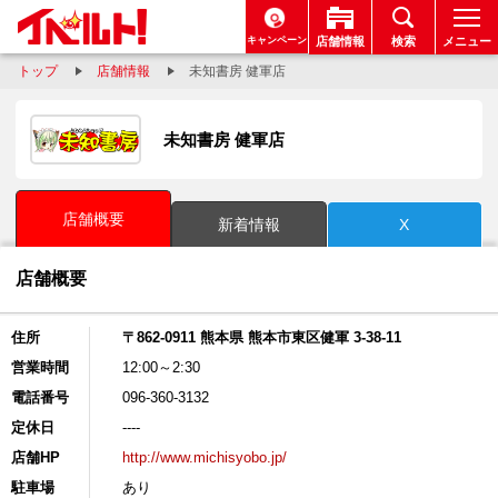
キャンペーン
店舗情報
検索
メニュー
トップ
店舗情報
未知書房 健軍店
未知書房 健軍店
店舗概要
新着情報
X
店舗概要
住所
〒862-0911 熊本県 熊本市東区健軍 3-38-11
営業時間
12:00～2:30
電話番号
096-360-3132
定休日
----
店舗HP
http://www.michisyobo.jp/
駐車場
あり