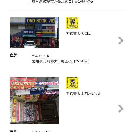
岐阜県 岐阜市六条江東 2丁目1番地の5
零式書店 大口店
住所
〒480-0141
愛知県 丹羽郡大口町上小口 2-143-3
零式書店 上前津2号店
住所