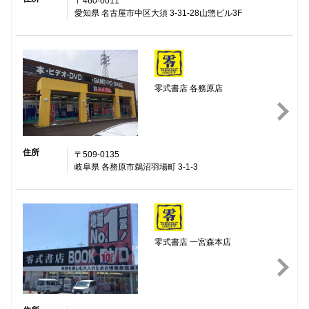
〒460-0011
愛知県 名古屋市中区大須 3-31-28山惣ビル3F
零式書店 各務原店
住所
〒509-0135
岐阜県 各務原市鵜沼羽場町 3-1-3
零式書店 一宮森本店