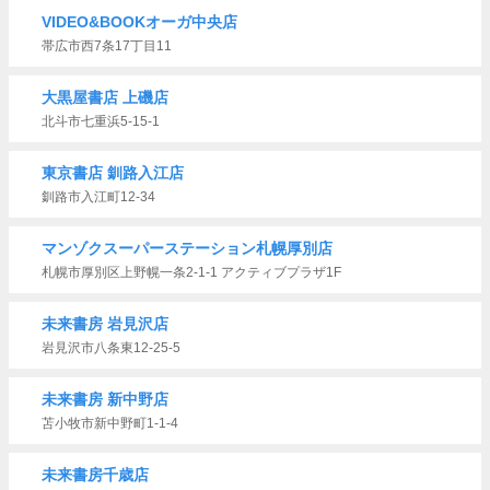
VIDEO&BOOKオーガ中央店
帯広市西7条17丁目11
大黒屋書店 上磯店
北斗市七重浜5-15-1
東京書店 釧路入江店
釧路市入江町12-34
マンゾクスーパーステーション札幌厚別店
札幌市厚別区上野幌一条2-1-1 アクティブプラザ1F
未来書房 岩見沢店
岩見沢市八条東12-25-5
未来書房 新中野店
苫小牧市新中野町1-1-4
未来書房千歳店