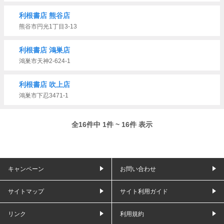
利根書店 熊谷店
熊谷市円光1丁目3-13
利根書店 鴻巣店
鴻巣市天神2-624-1
利根書店 吹上店
鴻巣市下忍3471-1
全16件中 1件 ~ 16件 表示
キャンペーン
お問い合わせ
サイトマップ
サイト利用ガイド
リンク
利用規約