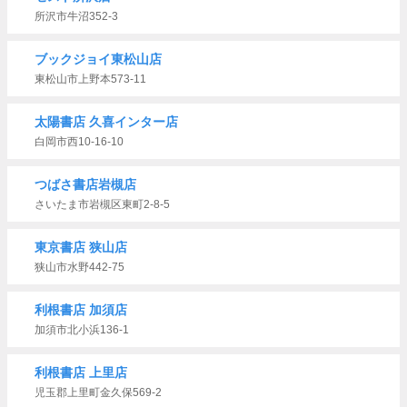
所沢市牛沼352-3
ブックジョイ東松山店
東松山市上野本573-11
太陽書店 久喜インター店
白岡市西10-16-10
つばさ書店岩槻店
さいたま市岩槻区東町2-8-5
東京書店 狭山店
狭山市水野442-75
利根書店 加須店
加須市北小浜136-1
利根書店 上里店
児玉郡上里町金久保569-2