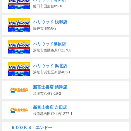
磐田市国府台85-10
ハリウッド 浅羽店
袋井市湊958-2
ハリウッド篠原店
浜松市西区篠原町21768
ハリウッド 浜北店
浜松市浜北区新原402-1
新富士書店 焼津店
焼津市八楠3-19-2
新富士書店 吉田店
榛原郡吉田町住吉1277-1
ＢＯＯＫＳ エンドー