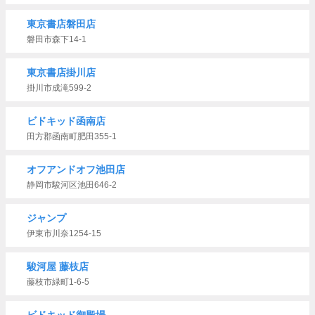
東京書店磐田店
磐田市森下14-1
東京書店掛川店
掛川市成滝599-2
ビドキッド函南店
田方郡函南町肥田355-1
オフアンドオフ池田店
静岡市駿河区池田646-2
ジャンプ
伊東市川奈1254-15
駿河屋 藤枝店
藤枝市緑町1-6-5
ビドキッド御殿場