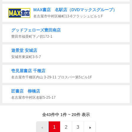
MAX書店 名駅店（DVDマックスグループ）
名古屋市中村区椿町13-6フラッシュビル１F
グッドフェローズ豊田南店
豊田市福受町下ノ切172-1
遊景堂 安城店
安城市東栄町3-5-7
壱見屋書店 千種店
名古屋市千種区内山 3-29-11 プロスパー第5ビル1F
匠書店 柳橋店
名古屋市中村区名駅5-25-17
全43件中 1件 ~ 20件 表示
1
2
3