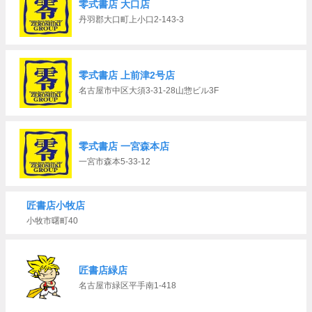
零式書店 大口店
丹羽郡大口町上小口2-143-3
零式書店 上前津2号店
名古屋市中区大須3-31-28山惣ビル3F
零式書店 一宮森本店
一宮市森本5-33-12
匠書店小牧店
小牧市曙町40
匠書店緑店
名古屋市緑区平手南1-418