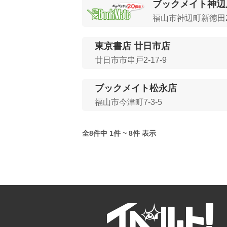
ブックメイト神辺
福山市神辺町新徳田23
東京書店 廿日市店
廿日市市串戸2-17-9
ブックメイト松永店
福山市今津町7-3-5
全8件中 1件 ~ 8件 表示