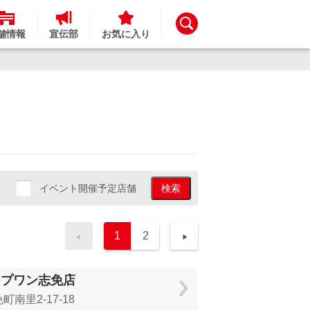
舗情報
宣伝部
お気に入り
イベント開催予定店舗
検索
1
2
ップワン志免店
南里2-17-18