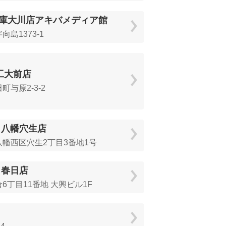
庫大川店アキバメディア館
島1373-1
西工大前店
町与原2-3-2
 八幡穴生店
幡西区穴生2丁目3番地1号
 春日店
6丁目11番地 大興ビル1F