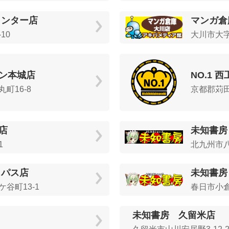
インター店
マンガ倉
10
大川市大字向
ン本城店
NO.1 
町16-8
京都郡苅田
店
未知書房
1
北九州市八
イパス店
未知書房
谷町13-1
春日市小倉
未知書房 久留米店