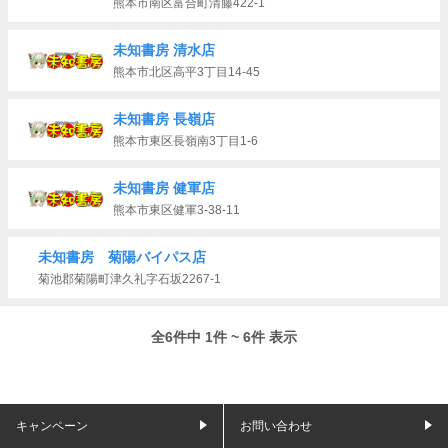
熊本市南区富合町清藤422-1
未知書房 清水店
熊本市北区高平3丁目14‐45
未知書房 長嶺店
熊本市東区長嶺南3丁目1-6
未知書房 健軍店
熊本市東区健軍3-38-11
未知書房 菊陽バイパス店
菊池郡菊陽町津久礼字石坂2267-1
全6件中 1件 ~ 6件 表示
キャンペーン
お問い合わせ