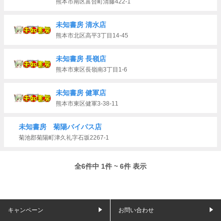
熊本市南区富合町清藤422-1
未知書房 清水店
熊本市北区高平3丁目14‐45
未知書房 長嶺店
熊本市東区長嶺南3丁目1-6
未知書房 健軍店
熊本市東区健軍3-38-11
未知書房 菊陽バイパス店
菊池郡菊陽町津久礼字石坂2267-1
全6件中 1件 ~ 6件 表示
キャンペーン
お問い合わせ