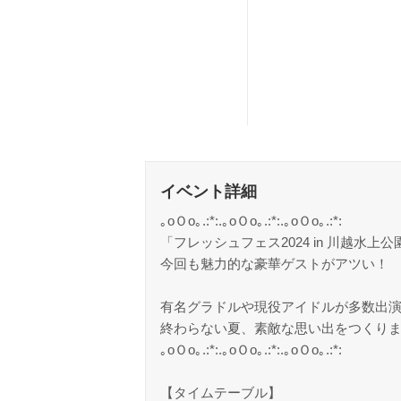
イベント詳細
｡oＯo｡.:*:.｡oＯo｡.:*:.｡oＯo｡.:*:
「フレッシュフェス2024 in 川越水上公園
今回も魅力的な豪華ゲストがアツい！
有名グラドルや現役アイドルが多数出
終わらない夏、素敵な思い出をつくりま
｡oＯo｡.:*:.｡oＯo｡.:*:.｡oＯo｡.:*:
【タイムテーブル】