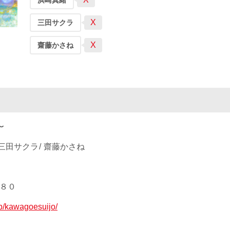
浜崎真緒
X
三田サクラ
X
齋藤かさね
〜
三田サクラ
齋藤かさね
８８０
jp/kawagoesuijo/