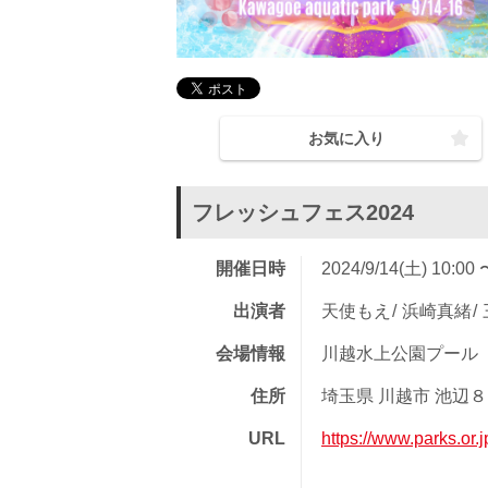
お気に入り
フレッシュフェス2024
開催日時
2024/9/14(土) 10:00 
出演者
天使もえ
浜崎真緒
会場情報
川越水上公園プール
住所
埼玉県 川越市 池辺
URL
https://www.parks.or.