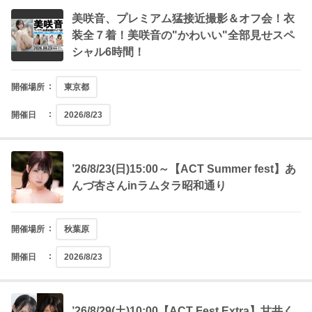
美咲音、プレミアム猛接近撮影＆オフ会！衣
装全７着！美咲音の"かわいい"全部見せスペ
シャル6時間！
開催場所
東京都
開催日
2026/8/23
’26/8/23(日)15:00～【ACT Summer fest】あ
んづ杏さんinラムタラ昭和通り
開催場所
秋葉原
開催日
2026/8/23
’26/8/29(土)10:00【ACT Fest Extra】甘井く