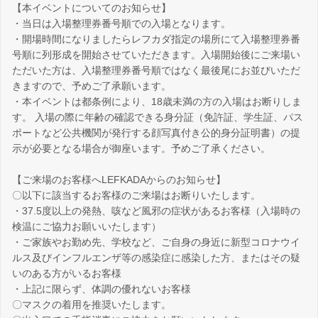
【本イベントについてのお知らせ】
・当日は入場整理券番号順での入場となります。
・開場時間になりましたらレフカダ指定の場所にて入場整理券番
号順に列形成を開始させていただきます。入場開始後にご来場い
ただいた方は、入場整理券番号順ではなく最後尾にお並びいただ
きますので、予めご了承願います。
・本イベントは都条例により、18歳未満の方の入場はお断りしま
す。 入場の際に年齢の確認できる身分証（免許証、学生証、パス
ポートなど公共機関が発行する顔写真付き公的身分証明書）の提
示が必要となる場合が御座います。予めご了承ください。
【ご来場のお客様へLEFKADAからのお知らせ】
〇以下に該当するお客様のご来場はお断りいたします。
・37.5度以上の発熱、咳など風邪の症状があるお客様（入場時の
検温にご協力お願いいたします）
・ご家族やお勤め先、学校など、ご自身の身近に新型コロナウイ
ルス及びインフルエンザ等の感染症に感染した方、またはその疑
いのある方がいるお客様
・上記に限らず、体調の優れないお客様
〇マスクの着用を推奨いたします。