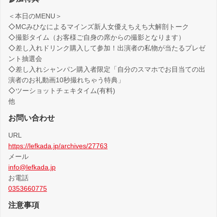
＜本日のMENU＞
◇MCみひなによるマインズ新人女優えちえち大解剖トーク
◇撮影タイム（お客様ご自身の席からの撮影となります）
◇差し入れドリンク購入して参加！出演者の私物が当たるプレゼ
ント抽選会
◇差し入れシャンパン購入者限定「自分のスマホでお目当ての出
演者のお礼動画10秒撮れちゃう特典」
◇ツーショットチェキタイム(有料)
他
お問い合わせ
URL
https://lefkada.jp/archives/27763
メール
info@lefkada.jp
お電話
0353660775
注意事項