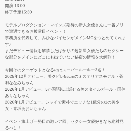
開演 13:00
終了予定15:30
モデルプロダクション・マインズ期待の新人女優さんに一番ノリ
で遭遇できるお披露目イベント！
事務所を代表して、みひなパイセンがメインMCをつとめてくれま
す♪
まだデビュー情報を解禁したばかりの超新星女優たちのセクシー
な部分をメインにどこにも出ていない秘密の情報を大解剖！
今回そのターゲットとなるのはスーパールーキー3名！
2025年12月デビュー、美クビレ55cmのミステリアスモデル・蒼
羽ななみちゃん
2026年1月デビュー、5か国語以上話せる美スタイルガール・国仲
ありなちゃん
2026年1月デビュー、シャイで素朴でエッチな1億分の1の美少
女・青坂あおいちゃん
イベント旗上げ一発目の激レア回、セクシー女優好きなら絶対見
るべし！