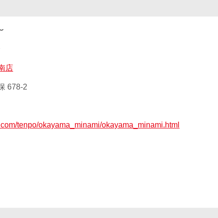
〜
鈴
南店
678-2
ax.com/tenpo/okayama_minami/okayama_minami.html