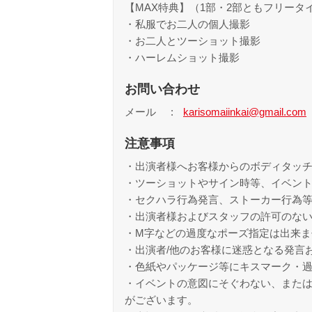
【MAX特典】（1部・2部ともフリー
・私服でお二人の個人撮影
・お二人とツーショット撮影
・ハーレムショット撮影
お問い合わせ
メール
karisomaiinkai@gmail.com
注意事項
・出演者様へお客様からのボディタッ
・ツーショットやサイン時等、イベン
・セクハラ行為発言、ストーカー行為
・出演者様およびスタッフの許可のな
・M字などの過度なポーズ指定は出来ま
・出演者/他のお客様に迷惑となる発言
・色紙やパッケージ等にキスマーク・
・イベントの意図にそぐわない、また
がございます。