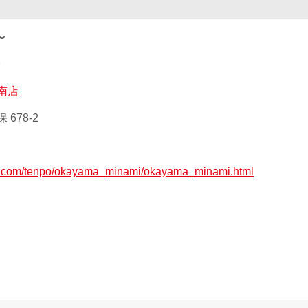
〜
鈴
南店
678-2
ax.com/tenpo/okayama_minami/okayama_minami.html