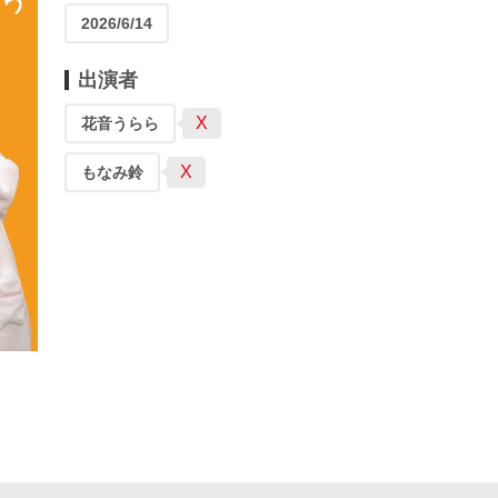
2026/6/14
出演者
X
花音うらら
X
もなみ鈴