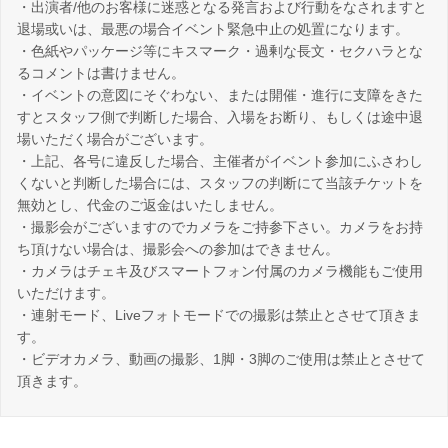
・出演者/他のお客様に迷惑となる発言および行動をなされますと
退場或いは、最悪の場合イベント緊急中止の処置になります。
・色紙やパッケージ等にキスマーク・過剰な長文・セクハラとな
るコメントは書けません。
・イベントの意図にそぐわない、または開催・進行に支障をきた
すとスタッフ側で判断した場合、入場をお断り、もしくは途中退
場いただく場合がございます。
・上記、各号に違反した場合、主催者がイベント参加にふさわし
くないと判断した場合には、スタッフの判断にて当該チケットを
無効とし、代金のご返金はいたしません。
・撮影会がございますのでカメラをご持参下さい。カメラをお持
ち頂けない場合は、撮影会への参加はできません。
・カメラはチェキ及びスマートフォン付属のカメラ機能もご使用
いただけます。
・連射モード、Liveフォトモードでの撮影は禁止とさせて頂きま
す。
・ビデオカメラ、動画の撮影、1脚・3脚のご使用は禁止とさせて
頂きます。