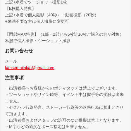
上記+水着でツーショット撮影1枚
【5枚購入特典】
上記+水着で個人撮影（40秒）・動画撮影（20秒）
※動画不要な方は個人撮影に変更可
【両部MAX特典】（1部・2部とも5枚計10枚ご購入の方が対象）
私服で個人撮影・ツーショット撮影
お問い合わせ
メール
karisomaiinkai@gmail.com
注意事項
・出演者様へお客様からのボディタッチは禁止でございます。
・ツーショットやサイン時等、イベント中は握手等の接触は出来
ません。
・セクハラ行為発言、ストーカー行為等の迷惑行為は禁止とさせ
て頂きます。
・出演者様およびスタッフの許可のない撮影は禁止となります。
・M字などの過度なポーズ指定は出来ません。