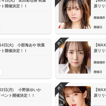
月４日(火) 友田彩也香 秋葉
【MAX
ント開催決定！！
原リリ
開催場所
開催日
終了
月14日(火) 小那海あや 秋葉
【MAX
ント開催決定！！
原リリ
開催場所
開催日
終了
月22日(月) 小野坂ゆいか
【MAX
イベント開催決定！！
原リリ