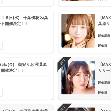
月１６日(水) 千葉優花 秋葉
【MA
ント開催決定！！
葉原リ
開催場所
開催日
終了
月25日(金) 朝妃りお 秋葉原
【MAX
ト開催決定！！
リリー
開催場所
開催日
終了