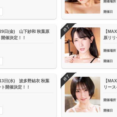
開催場所
開催日
終了
月29日(金) 山下紗和 秋葉原
【MAX
ト開催決定！！
原リリ
開催場所
開催日
終了
月13日(水) 波多野結衣 秋葉
【MAX
ント開催決定！！
リース
開催場所
開催日