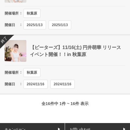
開催場所
秋葉原
開催日
2025/1/13
2025/1/13
終了
【ピーターズ】11/16(土) 円井萌華 リリース
イベント開催！！in 秋葉原
開催場所
秋葉原
開催日
2024/11/16
2024/11/16
全16件中 1件 ~ 16件 表示
キャンペーン
お問い合わせ