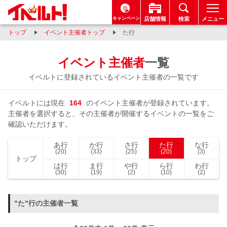
キャンペーン
店舗情報
検索
メニュー
トップ
イベント主催者トップ
た行
イベント主催者
一覧
イベルトに登録されているイベント主催者の一覧です
イベルトには現在
164
のイベント主催者が登録されています。
主催者を選択すると、その主催者が開催するイベントの一覧をご
確認いただけます。
あ行
か行
さ行
た行
な行
(20)
(33)
(25)
(20)
(3)
トップ
は行
ま行
や行
ら行
わ行
(30)
(19)
(2)
(10)
(2)
"た"行の主催者一覧