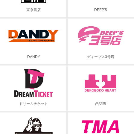
東京書店
DEEP'S
DANDY
ディープス3号店
ドリームチケット
凸♡凹