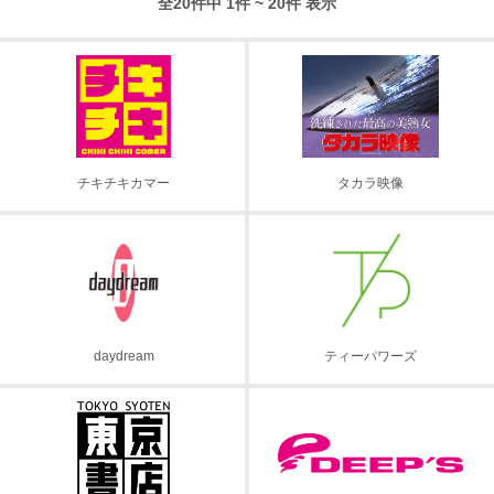
全20件中 1件 ~ 20件 表示
チキチキカマー
タカラ映像
daydream
ティーパワーズ