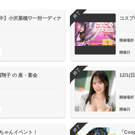
終了
募集中】小沢菜穂♡一対一ディナ
コスプ
開催場所
開催日
終了
翔子 の 座・宴会
12/1
開催場所
開催日
終了
かりちゃんイベント！
「Cos