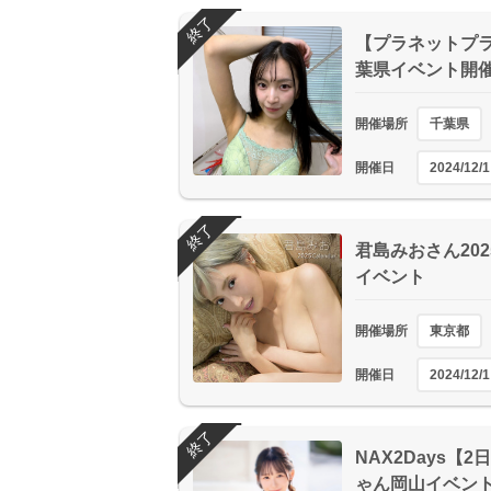
終了
【プラネットプラス
葉県イベント開
開催場所
千葉県
開催日
2024/12/1
終了
君島みおさん20
イベント
開催場所
東京都
開催日
2024/12/1
終了
NAX2Days【
ゃん岡山イベン