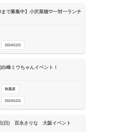
/20まで募集中】小沢菜穂♡一対一ランチ
2024/12/1
1(日)白峰ミウちゃんイベント！
秋葉原
2024/12/1
1日(日) 百永さりな 大阪イベント