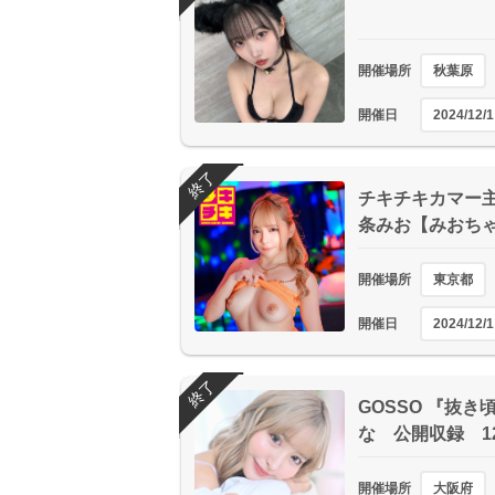
開催場所
秋葉原
開催日
2024/12/1
終了
チキチキカマー主
条みお【みおちゃ
開催場所
東京都
開催日
2024/12/1
終了
GOSSO 『抜
な 公開収録 12
開催場所
大阪府