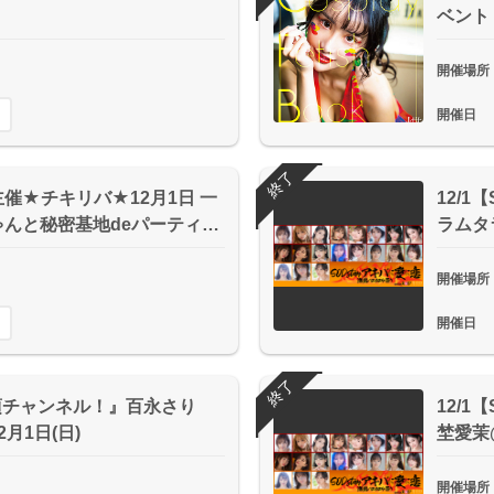
ベント
開催場所
開催日
終了
催★チキリバ★12月1日 一
12/1
んと秘密基地deパーティ…
ラムタ
開催場所
開催日
終了
き頃チャンネル！』百永さり
12/1
月1日(日)
埜愛茉
開催場所