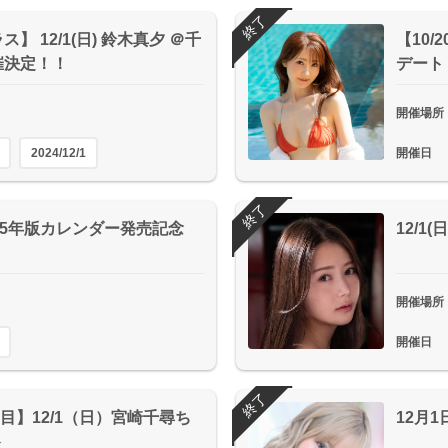
終了
】 12/1(日) 鈴木真夕 ＠千
【10
催決定！！
デート
開催場所
2024/12/1
開催日
終了
25年版カレンダー発売記念
12/
開催場所
開催日
終了
2日目】12/1（日）宮崎千尋ち
12月
ト