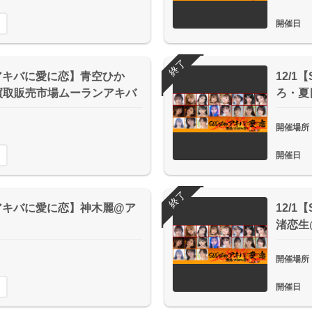
開催日
終了
tarアキバに愛に恋】青空ひか
12/1
買取販売市場ムーランアキバ
ろ・夏
開催場所
開催日
終了
tarアキバに愛に恋】神木麗@ア
12/1
渚恋生
開催場所
開催日