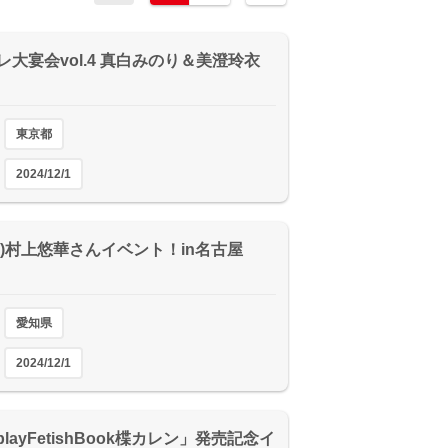
レ大宴会vol.4 真白みのり＆美澄玲衣
東京都
2024/12/1
(日)村上悠華さんイベント！in名古屋
愛知県
2024/12/1
playFetishBook楪カレン」発売記念イ