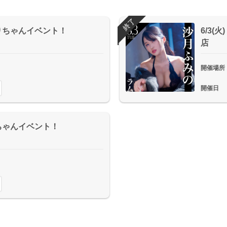
終了
おりちゃんイベント！
6/3(
店
開催場所
開催日
鈴ちゃんイベント！