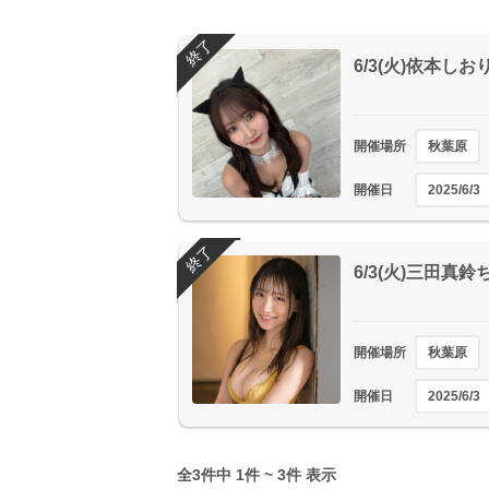
終了
6/3(火)依本し
開催場所
秋葉原
開催日
2025/6/3
終了
6/3(火)三田真
開催場所
秋葉原
開催日
2025/6/3
全3件中 1件 ~ 3件 表示