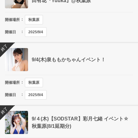
田有花『Yuuka』@秋葉原
開催場所
秋葉原
開催日
2025/9/4
終了
9/4(木)泉ももかちゃんイベント！
開催場所
秋葉原
開催日
2025/9/4
終了
9/４(木)【SODSTAR】彩月七緒 イベント☆
秋葉原(8/1延期分)