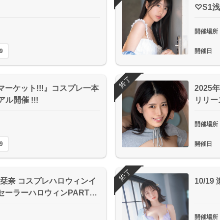
♡S1
開催場所
9
開催日
終了
マーケット!!!』コスプレ一本
2025
アル開催 !!!
リリー
開催場所
9
開催日
終了
栞奈 コスプレハロウィンイ
10/1
 セーラーハロウィンPART…
開催場所