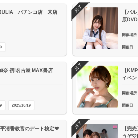
終了
）JULIA パチンコ店 来店
【バル
原DV
開催場所
9
開催日
終了
下部加奈 初!名古屋 MAX書店
【KM
イベント
開催場所
9
2025/10/19
開催日
終了
pps】平清香教官のデート検定❤
【完売
うぞ♡