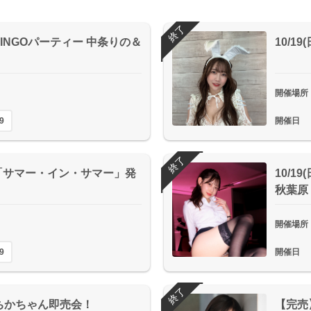
終了
INGOパーティー 中条りの＆
10/
開催場所
9
開催日
終了
「サマー・イン・サマー」発
10/1
秋葉原
開催場所
9
開催日
終了
本いちかちゃん即売会！
【完売