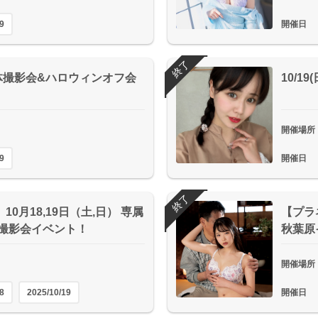
9
開催日
終了
体撮影会&ハロウィンオフ会
10/1
開催場所
9
開催日
終了
10月18,19日（土,日） 専属
【プラネ
 撮影会イベント！
秋葉原
開催場所
8
2025/10/19
開催日