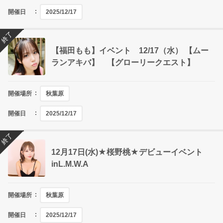
開催日
2025/12/17
終了
【福田もも】イベント 12/17（水） 【ムー
ランアキバ】 【グローリークエスト】
開催場所
秋葉原
開催日
2025/12/17
終了
12月17日(水)★桜野桃★デビューイベント
inL.M.W.A
開催場所
秋葉原
開催日
2025/12/17