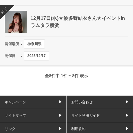
終了
12月17日(水)★波多野結衣さん★イベントin
ラムタラ横浜
開催場所
神奈川県
開催日
2025/12/17
全8件中 1件 ~ 8件 表示
キャンペーン
お問い合わせ
サイトマップ
サイト利用ガイド
リンク
利用規約