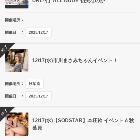
URL付】ALL NUDE 初美なのか
開催場所
開催日
2025/12/17
終了
12/17(水)市川まさみちゃんイベント！
開催場所
秋葉原
開催日
2025/12/17
終了
12/17(水)【SODSTAR】本庄鈴 イベント☆秋
葉原